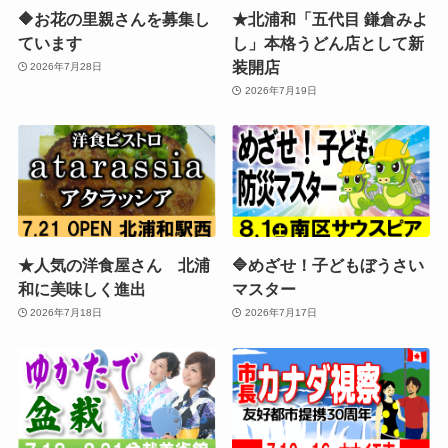
🔶お花の里親さんを募集し
★北浦和「五代目 鎌倉みよ
ています
し」本格うどん店として新
装開店
2026年7月28日
2026年7月19日
★人気の洋食屋さん 北浦
🔷めざせ！子どもぼうさい
和に美味しく進出
マスター
2026年7月18日
2026年7月17日