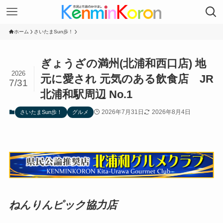
ホーム
さいたまSun歩！
ぎょうざの満州(北浦和西口店) 地
2026
元に愛され 元気のある飲食店 JR
7/31
北浦和駅周辺 No.1
2026年7月31日
2026年8月4日
さいたまSun歩！
グルメ
ねんりんピック協力店