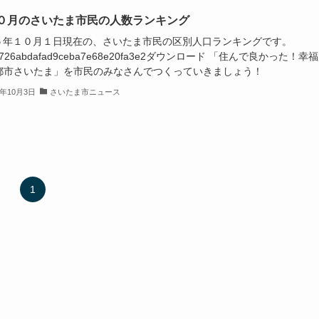
１０月のさいたま市民の人数ランキング
５年１０月１日現在の、さいたま市民の区別人口ランキングです。
9f726abdafad9ceba7e68e20fa3e2ダウンロード 「住んで良かった！幸
都市さいたま」を市民のみなさんでつくっていきましょう！
3年10月3日
さいたま市ニュース
1