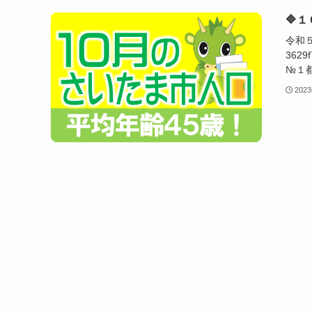
🔷
令和
362
№１
202