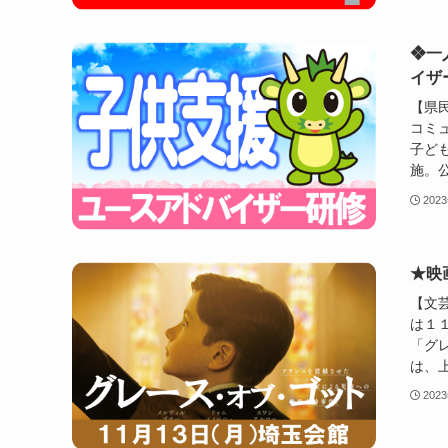
❖一
イザ
【県
コミ
子ど
施。公
202
★映
【文
は１
「グ
は、上
202