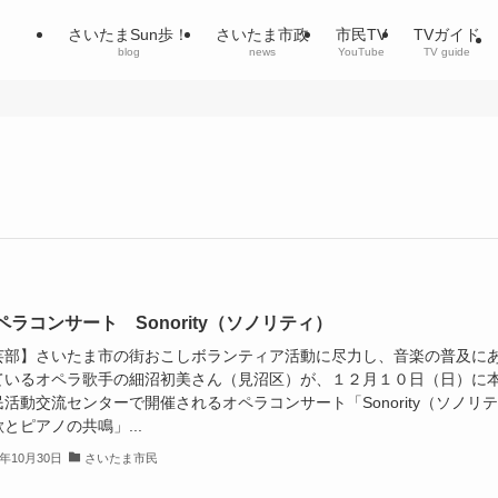
さいたまSun歩！
さいたま市政
市民TV
TVガイド
blog
news
YouTube
TV guide
ペラコンサート Sonority（ソノリティ）
芸部】さいたま市の街おこしボランティア活動に尽力し、音楽の普及に
ているオペラ歌手の細沼初美さん（見沼区）が、１２月１０日（日）に
活動交流センターで開催されるオペラコンサート「Sonority（ソノリテ
とピアノの共鳴」...
3年10月30日
さいたま市民