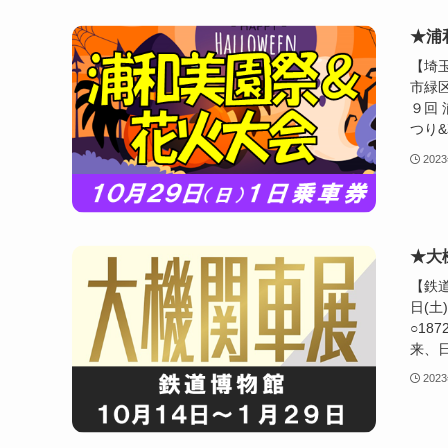
★浦
【埼
市緑区
９回
つり&
202
★大
【鉄
日(
○18
来、日
202