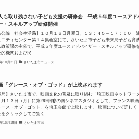
人も取り残さない子ども支援の研修会 平成５年度ユースアド
ー・スキルアップ研修開催
民公論 社会生活局】１０月１６日月曜日、１３：４５～１７：００ 
ュニティセンター第１４集会室にて、さいたま市子ども未来局子ども育
も政策課の主催で、平成５年度ユースアドバイザー・スキルアップ研修
的機関および民...
3年10月21日
さいたま市ニュース
画「グレース・オブ・ゴッド」が上映されます
芸局】さいたま市で、映画文化の普及に取り組む「埼玉映画ネットワー
１月１３日（月）に第299回彩の国シネマスタジオとして、フランス映画
レース・オブ・ゴット」を埼玉会館で上映します。 映画について詳しく
をクリックしてご覧く...
3年10月15日
さいたま市民