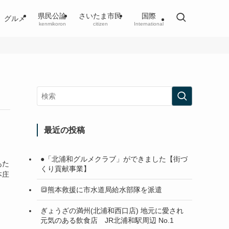
県民公論
さいたま市民
国際
グルメ
kenmikoron
citizen
International
最近の投稿
●「北浦和グルメクラブ」ができました【街づ
あた
くり貢献事業】
本庄
🔳熊本救援に市水道局給水部隊を派遣
ぎょうざの満州(北浦和西口店) 地元に愛され
元気のある飲食店 JR北浦和駅周辺 No.1