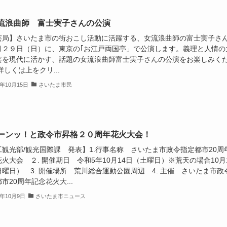
流浪曲師 富士実子さんの公演
芸局】さいたま市の街おこし活動に活躍する、女流浪曲師の富士実子さ
月２９日（日）に、東京の｢お江戸両国亭」で公演します。義理と人情の
芸を現代に活かす、話題の女流浪曲師富士実子さんの公演をお楽しみく
詳しくは上をクリ...
3年10月15日
さいたま市民
ドーンッ！と政令市昇格２０周年花火大会！
工観光部/観光国際課 発表】1.行事名称 さいたま市政令指定都市20周
火大会 ２. 開催期日 令和5年10月14日（土曜日）※荒天の場合10月
曜日） 3. 開催場所 荒川総合運動公園周辺 4. 主催 さいたま市政
市20周年記念花火大...
3年10月9日
さいたま市ニュース