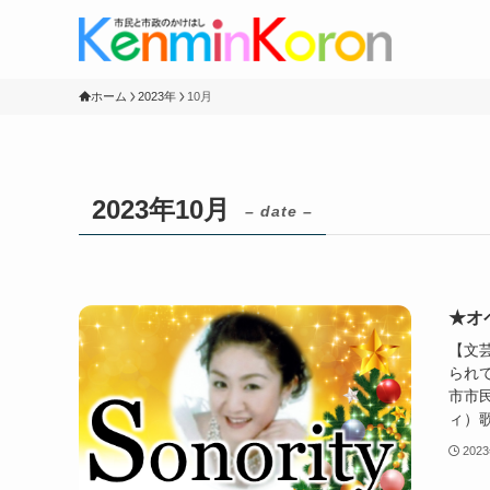
ホーム
2023年
10月
2023年10月
– date –
★オ
【文
られ
市市民
ィ）歌
202