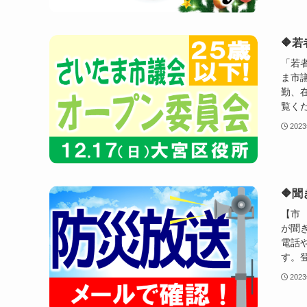
🔶
「若
ま市
勤、
覧く
202
🔶
【市
が聞
電話
す。登
202