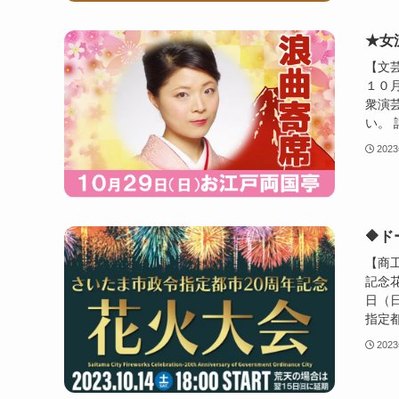
★女
【文
１０
衆演
い。 
202
🔶
【商
記念花
日（日
指定都
202