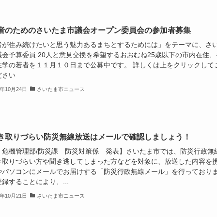
若者のためのさいたま市議会オープン委員会の参加者募集
者が住み続けたいと思う魅力あるまちとするためには」をテーマに、さ
議会予算委員 20人と意見交換を希望するおおむね25歳以下の市内在住、
在学の若者を１１月１０日まで公募中です。 詳しくは上をクリックして
ださい
3年10月24日
さいたま市ニュース
聞き取りづらい防災無線放送はメールで確認しましょう！
 危機管理部/防災課 防災対策係 発表】さいたま市では、防災行政無
き取りづらい方や聞き逃してしまった方などを対象に、放送した内容を
やパソコンにメールでお届けする「防災行政無線メール」を行っており
録することにより、...
3年10月21日
さいたま市ニュース