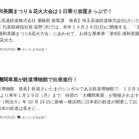
和美園まつり＆花火大会は１日乗り放題きっぷで！
⽟⾼速鉄道株式会社 運輸部 旅客課 発表】埼玉高速鉄道株式会社(さい
 代表取締役社⻑:荻野 洋)では、本年１０月２９日(日)に開催する、 「
 浦和美園まつり&花火大会」にあわせて、お得な乗車券「第9回 浦和美
花火大...
3年10月6日
さいたまSun歩！
機関車展が鉄道博物館で出発進行！
道博物館 発表】鉄道さいたまのシンボルである鉄道博物館で、１０月
土)より来年１月２９日（月）まで、待望の「大機関車展」が開催されま
72（明治５）年 10 月 14 日に新橋～横浜間に日本初の鉄道が開業して以
本の鉄道は長きに...
3年10月5日
さいたまSun歩！