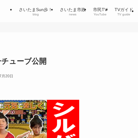
さいたまSun歩！
さいたま市政
市民TV
TVガイド
blog
news
YouTube
TV guide
ーチューブ公開
年7月20日