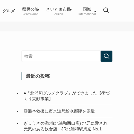
県民公論
さいたま市民
国際
グルメ
kenmikoron
citizen
International
最近の投稿
●「北浦和グルメクラブ」ができました【街づ
くり貢献事業】
🔳熊本救援に市水道局給水部隊を派遣
ぎょうざの満州(北浦和西口店) 地元に愛され
元気のある飲食店 JR北浦和駅周辺 No.1