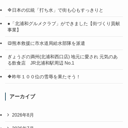
🔷日本の伝統「打ち水」で街も心もすっきりと
●「北浦和グルメクラブ」ができました【街づくり貢献
事業】
🔳熊本救援に市水道局給水部隊を派遣
ぎょうざの満州(北浦和西口店) 地元に愛され 元気のあ
る飲食店 JR北浦和駅周辺 No.1
🔶昨年１００位の雪辱を果たそう！
アーカイブ
2026年8月