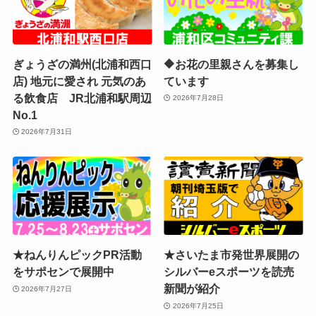
ぎょうざの満州(北浦和西口
🔶お花の里親さんを募集し
店) 地元に愛され 元気のあ
ています
る飲食店 JR北浦和駅周辺
2026年7月28日
No.1
2026年7月31日
★ねんりんピックPR活動
★さいたま市発世界展開の
をサポセンで展開中
シルバーeスポーツを読売
新聞が紹介
2026年7月27日
2026年7月25日