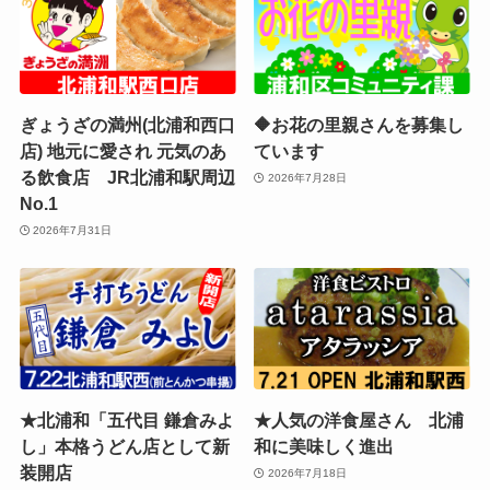
ぎょうざの満州(北浦和西口
🔶お花の里親さんを募集し
店) 地元に愛され 元気のあ
ています
る飲食店 JR北浦和駅周辺
2026年7月28日
No.1
2026年7月31日
★北浦和「五代目 鎌倉みよ
★人気の洋食屋さん 北浦
し」本格うどん店として新
和に美味しく進出
装開店
2026年7月18日