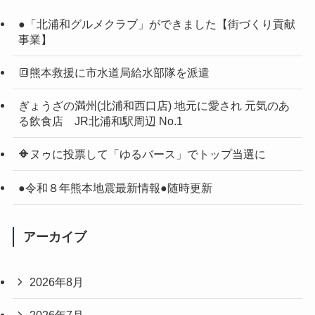
●「北浦和グルメクラブ」ができました【街づくり貢献
事業】
🔳熊本救援に市水道局給水部隊を派遣
ぎょうざの満州(北浦和西口店) 地元に愛され 元気のあ
る飲食店 JR北浦和駅周辺 No.1
🔶ヌゥに投票して「ゆるバース」でトップ当選に
●令和８年熊本地震最新情報●随時更新
アーカイブ
2026年8月