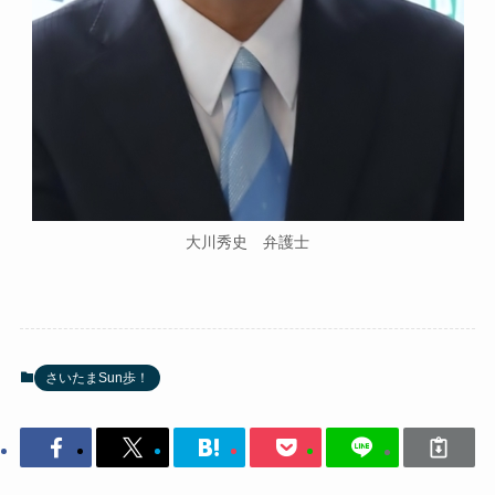
大川秀史 弁護士
さいたまSun歩！