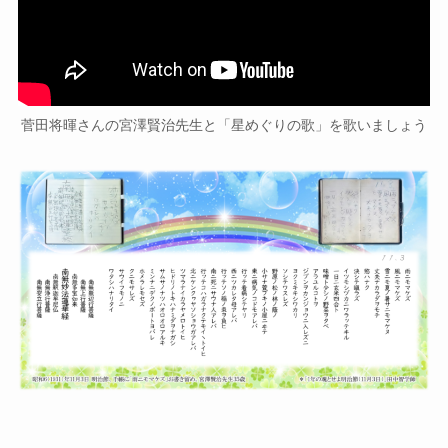
菅田将暉さんの宮澤賢治先生と「星めぐりの歌」を歌いましょう