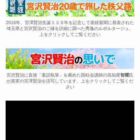
2016年、宮澤賢治生誕１２０年を記念して産経新聞に発表された
埼玉県と宮沢賢治のご縁を詳細に調べた秀逸のルポルタージュ。
上をクリックしてご覧ください
宮沢賢治に直接「童話執筆」を薦めた国柱会講師の高知尾
智耀
氏
が真実の宮澤賢治を活写しています。上をクリックしてご覧くだ
さい