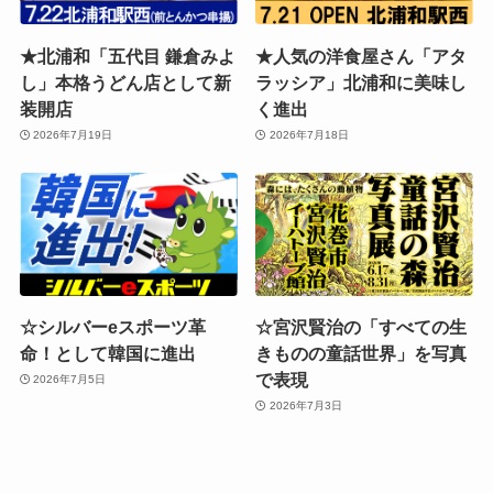
★北浦和「五代目 鎌倉みよ
★人気の洋食屋さん「アタ
し」本格うどん店として新
ラッシア」北浦和に美味し
装開店
く進出
2026年7月19日
2026年7月18日
☆シルバーeスポーツ革
☆宮沢賢治の「すべての生
命！として韓国に進出
きものの童話世界」を写真
で表現
2026年7月5日
2026年7月3日