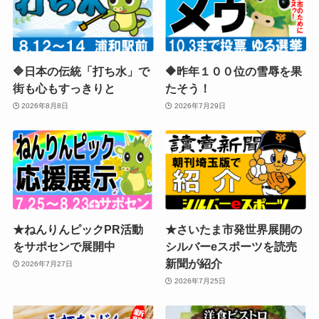
🔷日本の伝統「打ち水」で
🔶昨年１００位の雪辱を果
街も心もすっきりと
たそう！
2026年8月8日
2026年7月29日
★ねんりんピックPR活動
★さいたま市発世界展開の
をサポセンで展開中
シルバーeスポーツを読売
新聞が紹介
2026年7月27日
2026年7月25日