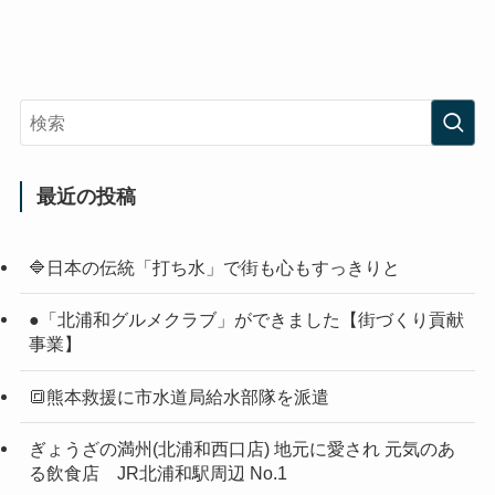
最近の投稿
🔷日本の伝統「打ち水」で街も心もすっきりと
●「北浦和グルメクラブ」ができました【街づくり貢献
事業】
🔳熊本救援に市水道局給水部隊を派遣
ぎょうざの満州(北浦和西口店) 地元に愛され 元気のあ
る飲食店 JR北浦和駅周辺 No.1