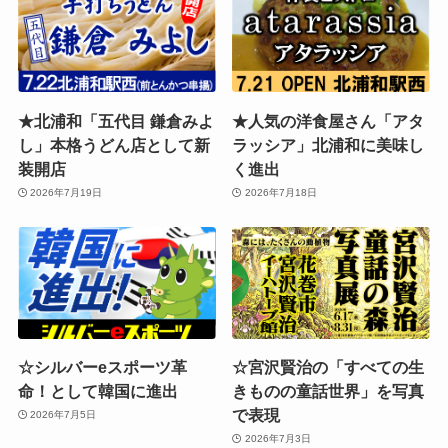
★北浦和「五代目 鎌倉みよ
★人気の洋食屋さん「アタ
し」本格うどん店として新
ラッシア」北浦和に美味し
装開店
く進出
2026年7月19日
2026年7月18日
☆シルバーeスポーツ革
☆宮沢賢治の「すべての生
命！として韓国に進出
きものの童話世界」を写真
で表現
2026年7月5日
2026年7月3日