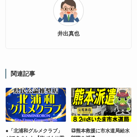
井出真也
関連記事
●「北浦和グルメクラブ」
🔳熊本救援に市水道局給水