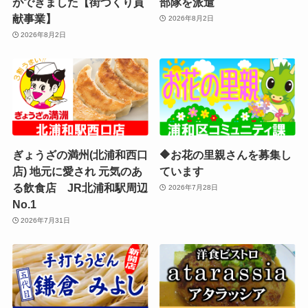
ができました【街づくり貢
部隊を派遣
献事業】
2026年8月2日
2026年8月2日
ぎょうざの満州(北浦和西口
🔶お花の里親さんを募集し
店) 地元に愛され 元気のあ
ています
る飲食店 JR北浦和駅周辺
2026年7月28日
No.1
2026年7月31日