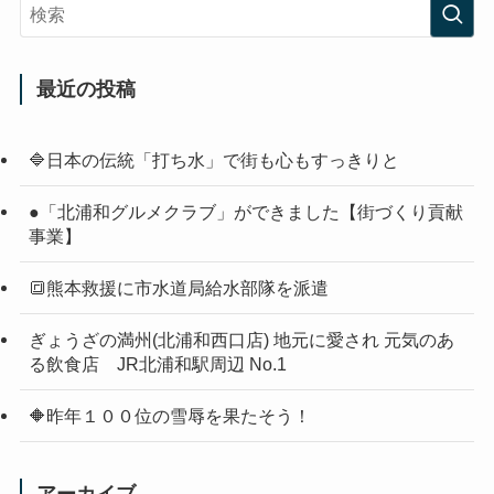
最近の投稿
🔷日本の伝統「打ち水」で街も心もすっきりと
●「北浦和グルメクラブ」ができました【街づくり貢献
事業】
🔳熊本救援に市水道局給水部隊を派遣
ぎょうざの満州(北浦和西口店) 地元に愛され 元気のあ
る飲食店 JR北浦和駅周辺 No.1
🔶昨年１００位の雪辱を果たそう！
アーカイブ