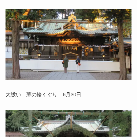
大祓い 茅の輪くぐり 6月30日