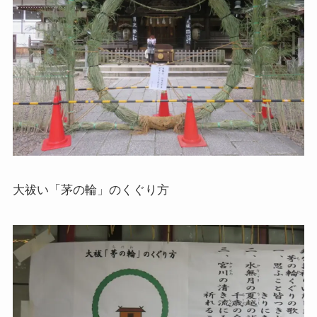
大祓い「茅の輪」のくぐり方