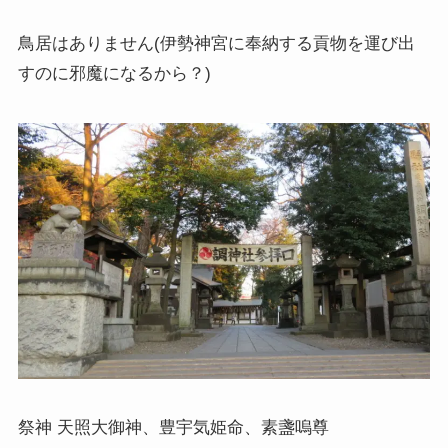
鳥居はありません(伊勢神宮に奉納する貢物を運び出
すのに邪魔になるから？)
祭神 天照大御神、豊宇気姫命、素盞嗚尊