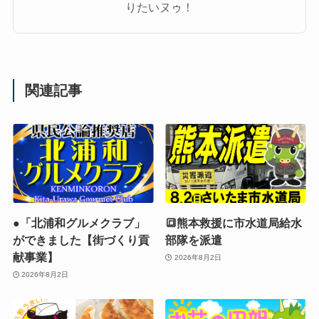
りたいヌゥ！
関連記事
●「北浦和グルメクラブ」
🔳熊本救援に市水道局給水
ができました【街づくり貢
部隊を派遣
献事業】
2026年8月2日
2026年8月2日