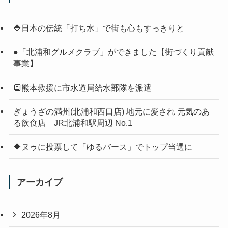
🔷日本の伝統「打ち水」で街も心もすっきりと
●「北浦和グルメクラブ」ができました【街づくり貢献
事業】
🔳熊本救援に市水道局給水部隊を派遣
ぎょうざの満州(北浦和西口店) 地元に愛され 元気のあ
る飲食店 JR北浦和駅周辺 No.1
🔶ヌゥに投票して「ゆるバース」でトップ当選に
アーカイブ
2026年8月