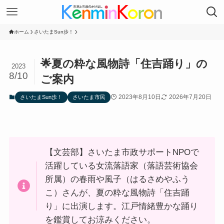
ホーム
さいたまSun歩！
🌟夏の粋な風物詩「住吉踊り」の
2023
8/10
ご案内
2023年8月10日
2026年7月20日
さいたまSun歩！
さいたま市民
【文芸部】さいたま市政サポートNPOで
活躍している女流落語家（落語芸術協会
所属）の春雨や風子（はるさめやふう
こ）さんが、夏の粋な風物詩「住吉踊
り」に出演します。江戸情緒豊かな踊り
を鑑賞してお涼みください。