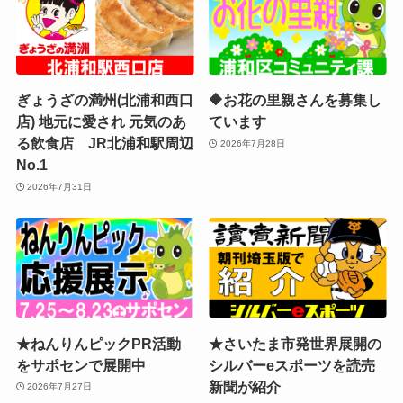
ぎょうざの満州(北浦和西口
🔶お花の里親さんを募集し
店) 地元に愛され 元気のあ
ています
る飲食店 JR北浦和駅周辺
2026年7月28日
No.1
2026年7月31日
★ねんりんピックPR活動
★さいたま市発世界展開の
をサポセンで展開中
シルバーeスポーツを読売
新聞が紹介
2026年7月27日