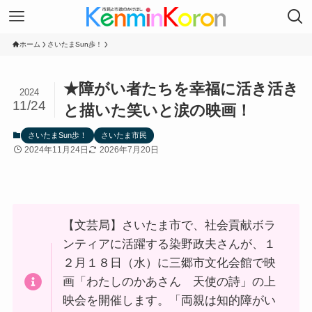
ホーム
さいたまSun歩！
★障がい者たちを幸福に活き活き
2024
11/24
と描いた笑いと涙の映画！
さいたまSun歩！
さいたま市民
2024年11月24日
2026年7月20日
【文芸局】さいたま市で、社会貢献ボラ
ンティアに活躍する染野政夫さんが、１
２月１８日（水）に三郷市文化会館で映
画「わたしのかあさん 天使の詩」の上
映会を開催します。「両親は知的障がい