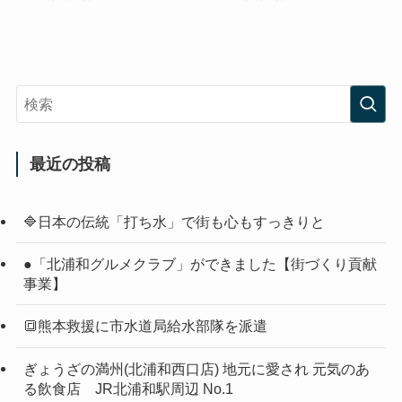
最近の投稿
🔷日本の伝統「打ち水」で街も心もすっきりと
●「北浦和グルメクラブ」ができました【街づくり貢献
事業】
🔳熊本救援に市水道局給水部隊を派遣
ぎょうざの満州(北浦和西口店) 地元に愛され 元気のあ
る飲食店 JR北浦和駅周辺 No.1