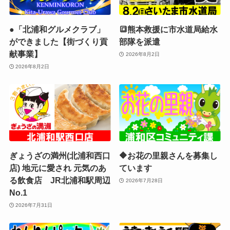
●「北浦和グルメクラブ」
🔳熊本救援に市水道局給水
ができました【街づくり貢
部隊を派遣
献事業】
2026年8月2日
2026年8月2日
ぎょうざの満州(北浦和西口
🔶お花の里親さんを募集し
店) 地元に愛され 元気のあ
ています
る飲食店 JR北浦和駅周辺
2026年7月28日
No.1
2026年7月31日