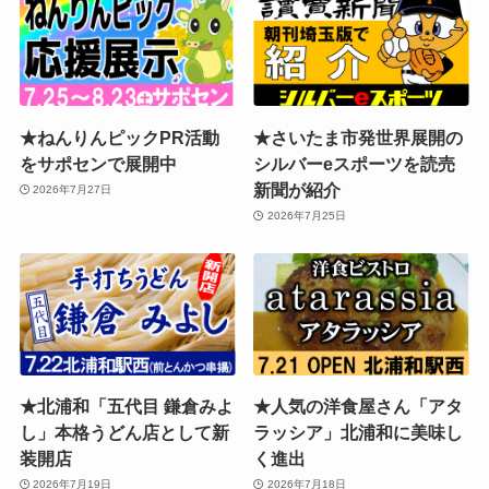
★ねんりんピックPR活動
★さいたま市発世界展開の
をサポセンで展開中
シルバーeスポーツを読売
新聞が紹介
2026年7月27日
2026年7月25日
★北浦和「五代目 鎌倉みよ
★人気の洋食屋さん「アタ
し」本格うどん店として新
ラッシア」北浦和に美味し
装開店
く進出
2026年7月19日
2026年7月18日