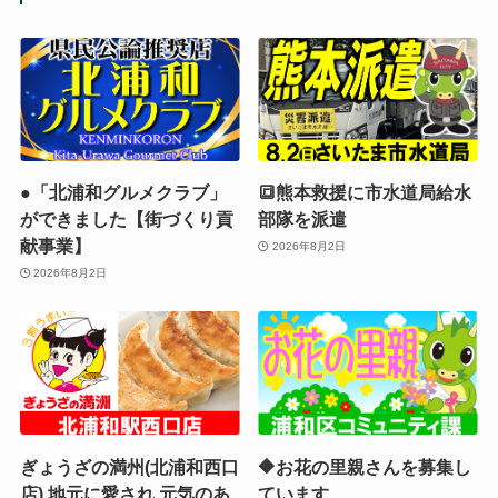
●「北浦和グルメクラブ」
🔳熊本救援に市水道局給水
ができました【街づくり貢
部隊を派遣
献事業】
2026年8月2日
2026年8月2日
ぎょうざの満州(北浦和西口
🔶お花の里親さんを募集し
店) 地元に愛され 元気のあ
ています