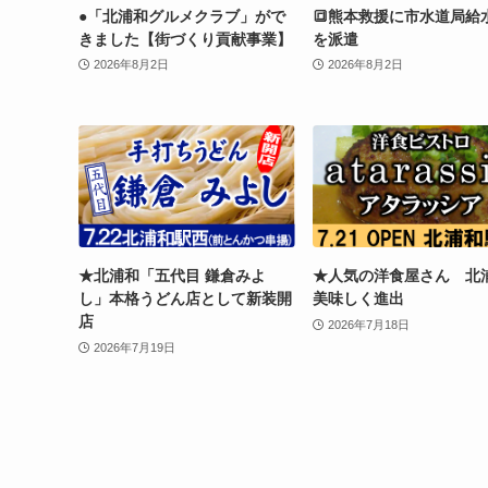
●「北浦和グルメクラブ」がで
🔳熊本救援に市水道局給
きました【街づくり貢献事業】
を派遣
2026年8月2日
2026年8月2日
★北浦和「五代目 鎌倉みよ
★人気の洋食屋さん 北
し」本格うどん店として新装開
美味しく進出
店
2026年7月18日
2026年7月19日