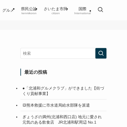
県民公論
さいたま市民
国際
グルメ
kenmikoron
citizen
International
最近の投稿
●「北浦和グルメクラブ」ができました【街づ
くり貢献事業】
🔳熊本救援に市水道局給水部隊を派遣
ぎょうざの満州(北浦和西口店) 地元に愛され
元気のある飲食店 JR北浦和駅周辺 No.1