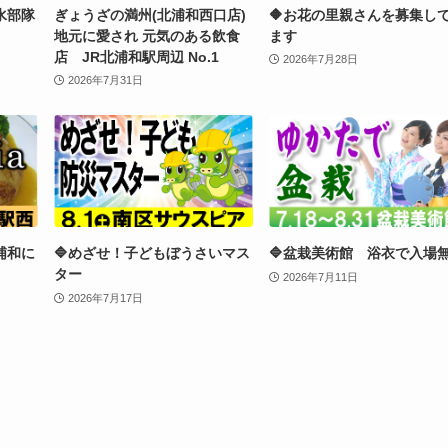
水部隊
ぎょうざの満州(北浦和西口店)
🔶お花の里親さんを募集し
地元に愛され 元気のある飲食
ます
店 JR北浦和駅周辺 No.1
2026年7月28日
2026年7月31日
浦和に
🔷めざせ！子どもぼうさいマス
🔷盆栽美術館 浴衣で入場
ター
2026年7月11日
2026年7月17日