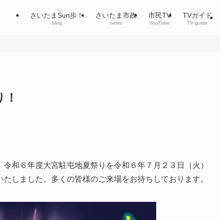
さいたまSun歩！
さいたま市政
市民TV
TVガイド
blog
news
YouTube
TV guide
り！
、令和６年度大宮駐屯地夏祭りを令和６年７月２３日（火）
いたしました。多くの皆様のご来場をお待ちしております。