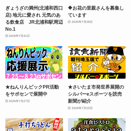
ぎょうざの満州(北浦和西口
🔶お花の里親さんを募集し
店) 地元に愛され 元気のあ
ています
る飲食店 JR北浦和駅周辺
2026年7月28日
No.1
2026年7月31日
★ねんりんピックPR活動
★さいたま市発世界展開の
をサポセンで展開中
シルバーeスポーツを読売
新聞が紹介
2026年7月27日
2026年7月25日