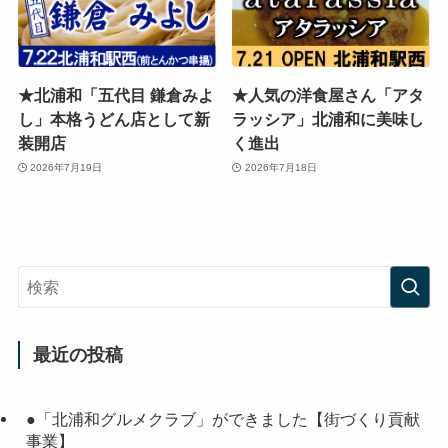
★北浦和「五代目 鎌倉みよ
★人気の洋食屋さん「アタ
し」本格うどん店として新
ラッシア」北浦和に美味し
装開店
く進出
2026年7月19日
2026年7月18日
最近の投稿
●「北浦和グルメクラブ」ができました【街づくり貢献
事業】