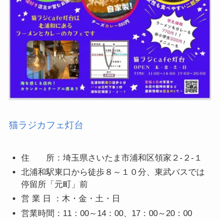
猫ラジカフェ灯台
住 所：埼玉県さいたま市浦和区領家２-２-１
北浦和駅東口から徒歩８～１０分、東武バスでは
停留所「元町」前
営 業 日 ：木・金・土・日
営業時間：11：00～14：00、17：00～20：00