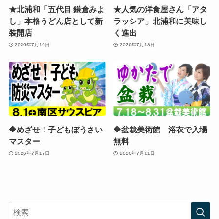
★北浦和「五代目 鎌倉みよ
★人気の洋食屋さん「アタ
し」本格うどん店として新
ラッシア」北浦和に美味し
装開店
く進出
2026年7月19日
2026年7月18日
🔷めざせ！子どもぼうさい
🔷盆栽美術館 浴衣で入場
マスター
無料
2026年7月17日
2026年7月11日