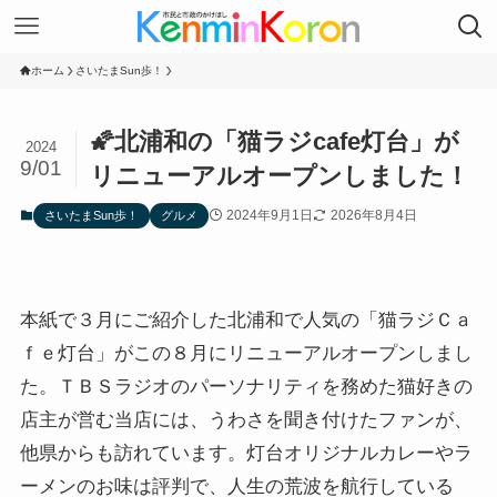
ホーム
さいたまSun歩！
🌠北浦和の「猫ラジcafe灯台」が
2024
9/01
リニューアルオープンしました！
2024年9月1日
2026年8月4日
さいたまSun歩！
グルメ
本紙で３月にご紹介した北浦和で人気の「猫ラジＣａ
ｆｅ灯台」がこの８月にリニューアルオープンしまし
た。ＴＢＳラジオのパーソナリティを務めた猫好きの
店主が営む当店には、うわさを聞き付けたファンが、
他県からも訪れています。灯台オリジナルカレーやラ
ーメンのお味は評判で、人生の荒波を航行している