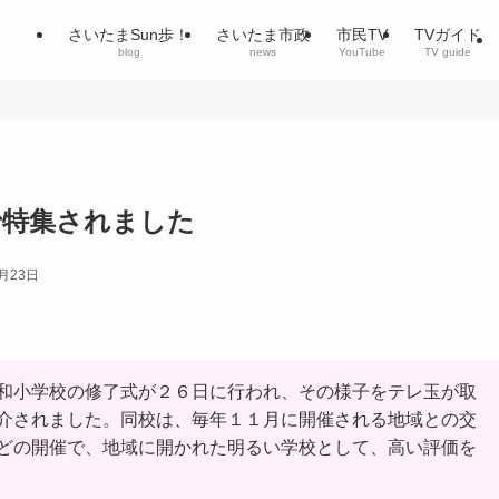
さいたまSun歩！
さいたま市政
市民TV
TVガイド
blog
news
YouTube
TV guide
で特集されました
7月23日
和小学校の修了式が２６日に行われ、その様子をテレ玉が取
介されました。同校は、毎年１１月に開催される地域との交
どの開催で、地域に開かれた明るい学校として、高い評価を