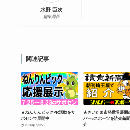
水野 臣次
編集局長
関連記事
★ねんりんピックPR活動をサ
★さいたま市発世界展開
ポセンで展開中
バーeスポーツを読売新
介
2026年7月27日