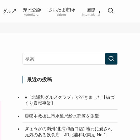
県民公論
さいたま市民
国際
グルメ
kenmikoron
citizen
International
最近の投稿
●「北浦和グルメクラブ」ができました【街づ
くり貢献事業】
🔳熊本救援に市水道局給水部隊を派遣
ぎょうざの満州(北浦和西口店) 地元に愛され
元気のある飲食店 JR北浦和駅周辺 No.1