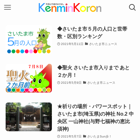
◆さいたま市５月の人口と世帯
数・区別ランキング
2021年5月11日
さいたま市ニュース
◆聖火 さいたま市入りまで あと
２か月！
2021年5月9日
さいたま市ニュース
★祈りの場所・パワースポット｜
さいたま市(埼玉県)の神社 No.2 中
央区 一山神社(与野七福神の恵比
須神)
2021年5月7日
さいたまSun歩！