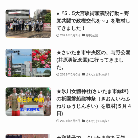
●『5．5大宮駅街頭演説行動～野
党共闘で政権交代を～』を取材し
てきました！
2021年5月7日
県民公論
★さいたま市中央区の、与野公園
(井原勇記念園)に行ってきまし
た。
2021年5月6日
さいたまSun歩！
★氷川女體神社(さいたま市緑区)
の祇園磐船龍神祭（ぎおんいわふ
ねりゅうじんさい）を取材(５月４
日)
2021年5月6日
さいたまSun歩！
★和菓子で、さいたま市を元気