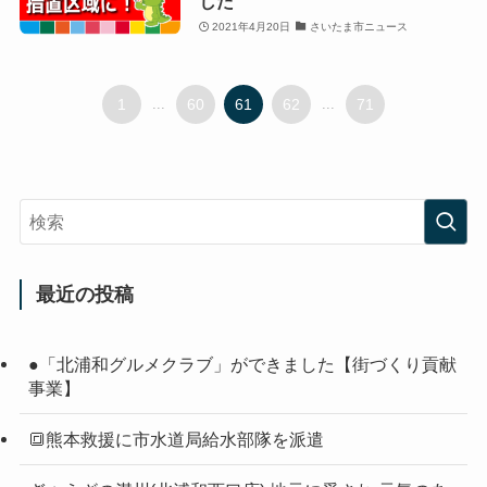
した
2021年4月20日
さいたま市ニュース
1
...
60
61
62
...
71
最近の投稿
●「北浦和グルメクラブ」ができました【街づくり貢献
事業】
🔳熊本救援に市水道局給水部隊を派遣