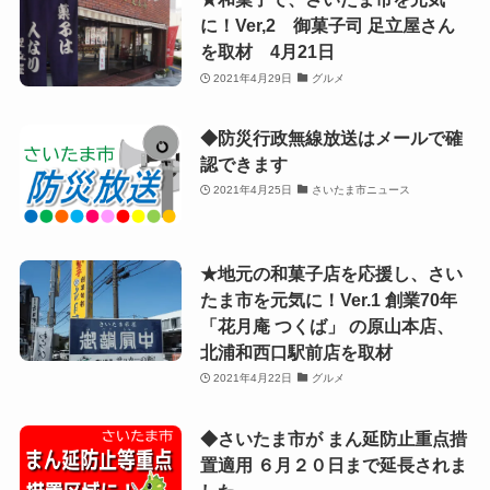
に！Ver,2 御菓子司 足立屋さん
を取材 4月21日
2021年4月29日
グルメ
◆防災行政無線放送はメールで確
認できます
2021年4月25日
さいたま市ニュース
★地元の和菓子店を応援し、さい
たま市を元気に！Ver.1 創業70年
「花月庵 つくば」 の原山本店、
北浦和西口駅前店を取材
2021年4月22日
グルメ
◆さいたま市が まん延防止重点措
置適用 ６月２０日まで延長されま